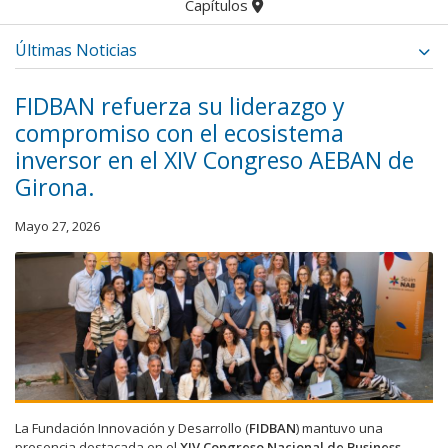
Capítulos
Últimas Noticias
FIDBAN refuerza su liderazgo y
compromiso con el ecosistema
inversor en el XIV Congreso AEBAN de
Girona.
Mayo 27, 2026
La Fundación Innovación y Desarrollo (
FIDBAN
) mantuvo una
presencia destacada en el
XIV Congreso Nacional de Business