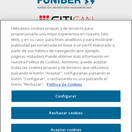
Utilizamos cookies propias y de terceros para
proporcionarle una mejor experiencia en nuestro Sitio
Web, y en su caso, para fines analíticos y para mostrarle
publicidad personalizada en base a un perfil elaborado a
Patronato
partir de sus hábitos de navegación (por ejemplo,
páginas visitadas). Puede obtener más información en
nuestra Política de Cookies. Asimismo, puede aceptar
todas las cookies propias y de terceros que utilizamos
pulsando el botón "Aceptar", configurarlas pulsando el
botón "Configurar", o rechazando su uso pulsando el
botón "Rechazar".
Política de Cookies
Configurar
Rechazar cookies
Copyright © 2026
FIDBAN
. Todos los derechos reservados. |
Política de
Aceptar cookies