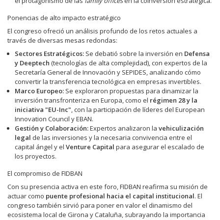
el protagonismo de las
family offices
en la coinversión estratégica.
Ponencias de alto impacto estratégico
El congreso ofreció un análisis profundo de los retos actuales a
través de diversas mesas redondas:
Sectores Estratégicos:
Se debatió sobre la inversión en
Defensa
y Deeptech
(tecnologías de alta complejidad), con expertos de la
Secretaría General de Innovación y SEPIDES, analizando cómo
convertir la transferencia tecnológica en empresas invertibles.
Marco Europeo:
Se exploraron propuestas para dinamizar la
inversión transfronteriza en Europa, como el
régimen 28 y la
iniciativa "EU-Inc"
, con la participación de líderes del European
Innovation Council y EBAN.
Gestión y Colaboración:
Expertos analizaron la
vehiculización
legal
de las inversiones y la necesaria convivencia entre el
capital ángel y el
Venture Capital
para asegurar el escalado de
los proyectos.
El compromiso de FIDBAN
Con su presencia activa en este foro, FIDBAN reafirma su misión de
actuar como
puente profesional hacia el capital institucional
. El
congreso también sirvió para poner en valor el dinamismo del
ecosistema local de Girona y Cataluña, subrayando la importancia