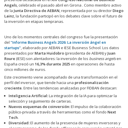
Angels
, celebrado el pasado abril en Girona
. Como miembro activo
de la
Junta Directiva de AEBAN
, representada por su director
Diego
Lainz
, la fundación participó en los debates clave sobre el futuro de
la inversión en etapas tempranas
.
Uno de los momentos centrales del congreso fue la presentación
del
"Informe Business Angels 2026: La inversión ángel en
startups"
, elaborado por AEBAN e IESE Business School. Los datos
presentados por
Marta Huidobro
(presidenta de AEBAN) y
Juan
Roure
(IESE) son alentadores: la inversión de los
business angels
en
España creció un
16,3% durante 2025
en operaciones de hasta
cinco millones de euros.
Este crecimiento viene acompañado de una transformación en el
perfil del inversor, que tiende hacia una
profesionalización
creciente
. Entre las tendencias analizadas por FIDBAN destacan:
Inteligencia Artificial:
La integración de la IA para optimizar la
selección y seguimiento de carteras.
Nuevos esquemas de coinversión:
El impulso de la colaboración
público-privada a través de herramientas como el fondo
Next
Tech
.
Diversidad:
El aumento de la presencia de mujeres inversoras y